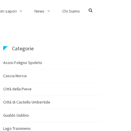
Show
stri sapori
News
Chi Siamo
Search
Form
Categorie
Assisi Foligno Spoleto
Cascia Norcia
Città della Pieve
Città di Castello Umbertide
Gualdo Gubbio
Lago Trasimeno