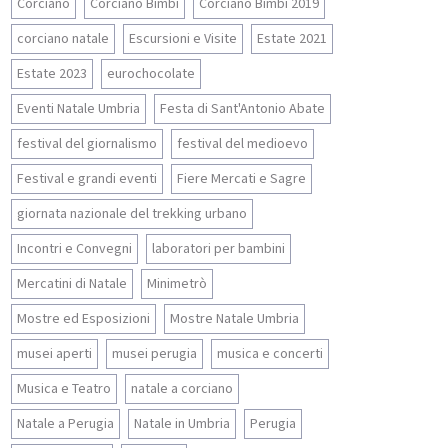
Corciano
Corciano Bimbi
Corciano Bimbi 2019
corciano natale
Escursioni e Visite
Estate 2021
Estate 2023
eurochocolate
Eventi Natale Umbria
Festa di Sant'Antonio Abate
festival del giornalismo
festival del medioevo
Festival e grandi eventi
Fiere Mercati e Sagre
giornata nazionale del trekking urbano
Incontri e Convegni
laboratori per bambini
Mercatini di Natale
Minimetrò
Mostre ed Esposizioni
Mostre Natale Umbria
musei aperti
musei perugia
musica e concerti
Musica e Teatro
natale a corciano
Natale a Perugia
Natale in Umbria
Perugia