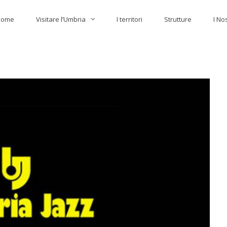
Home
Visitare l’Umbria
I territori
Strutture
I No