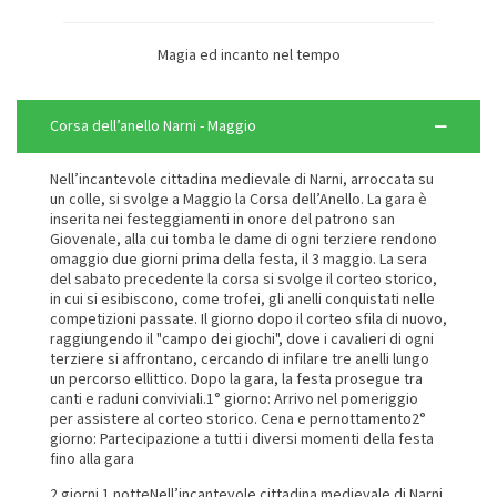
Magia ed incanto nel tempo
Corsa dell’anello Narni - Maggio
Nell’incantevole cittadina medievale di Narni, arroccata su
un colle, si svolge a Maggio la Corsa dell’Anello. La gara è
inserita nei festeggiamenti in onore del patrono san
Giovenale, alla cui tomba le dame di ogni terziere rendono
omaggio due giorni prima della festa, il 3 maggio. La sera
del sabato precedente la corsa si svolge il corteo storico,
in cui si esibiscono, come trofei, gli anelli conquistati nelle
competizioni passate. Il giorno dopo il corteo sfila di nuovo,
raggiungendo il "campo dei giochi", dove i cavalieri di ogni
terziere si affrontano, cercando di infilare tre anelli lungo
un percorso ellittico. Dopo la gara, la festa prosegue tra
canti e raduni conviviali.1° giorno: Arrivo nel pomeriggio
per assistere al corteo storico. Cena e pernottamento2°
giorno: Partecipazione a tutti i diversi momenti della festa
fino alla gara
2 giorni 1 notteNell’incantevole cittadina medievale di Narni,