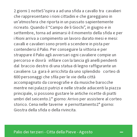
2 giorni 1 notteS’ispira a ad una sfida a cavallo tra cavalieri
che rappresentano i rioni cittadini e che gareggiano in
un’atmosfera che riporta in un passato sapientemente
ricreato. Quando il “Campo de li Giochi”, in giugno e in
settembre, torna ad animarsi è il momento della sfida e per
i Rioni arriva a compimento un lavoro durato mesi e mesi:
cavalli e cavalieri sono pronti a scendere in pista per
contendersi il Palio. Per conseguire la vittoria e per
strappare il Palio agli avversari ogni cavaliere compie un
percorso e dovrà infilare con la lancia gli anelli pendenti
dal braccio destro di una statua di legno raffigurante un
cavaliere. La gara è arricchita da uno splendido corteo di
600 personaggi che sfila per le vie della città
accompagnato da coreografie e da musiche barocche
mentre nei palazzi patrizi e nelle strade adiacenti la piazza
principale, si possono gustare le antiche ricette di piatti
umbri del seicento.1° giorno: Arrivo per assistere al corteo
storico. Cena nelle taverne e pernottamento2° giorno:
Giostra della sfida o della rivincita.
Palio dei terzieri - Citta della Pieve - Agosto