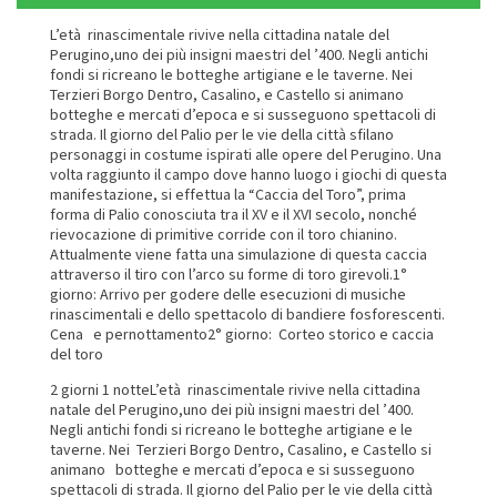
L’età rinascimentale rivive nella cittadina natale del
Perugino,uno dei più insigni maestri del ’400. Negli antichi
fondi si ricreano le botteghe artigiane e le taverne. Nei
Terzieri Borgo Dentro, Casalino, e Castello si animano
botteghe e mercati d’epoca e si susseguono spettacoli di
strada. Il giorno del Palio per le vie della città sfilano
personaggi in costume ispirati alle opere del Perugino. Una
volta raggiunto il campo dove hanno luogo i giochi di questa
manifestazione, si effettua la “Caccia del Toro”, prima
forma di Palio conosciuta tra il XV e il XVI secolo, nonché
rievocazione di primitive corride con il toro chianino.
Attualmente viene fatta una simulazione di questa caccia
attraverso il tiro con l’arco su forme di toro girevoli.1°
giorno: Arrivo per godere delle esecuzioni di musiche
rinascimentali e dello spettacolo di bandiere fosforescenti.
Cena e pernottamento2° giorno: Corteo storico e caccia
del toro
2 giorni 1 notteL’età rinascimentale rivive nella cittadina
natale del Perugino,uno dei più insigni maestri del ’400.
Negli antichi fondi si ricreano le botteghe artigiane e le
taverne. Nei Terzieri Borgo Dentro, Casalino, e Castello si
animano botteghe e mercati d’epoca e si susseguono
spettacoli di strada. Il giorno del Palio per le vie della città