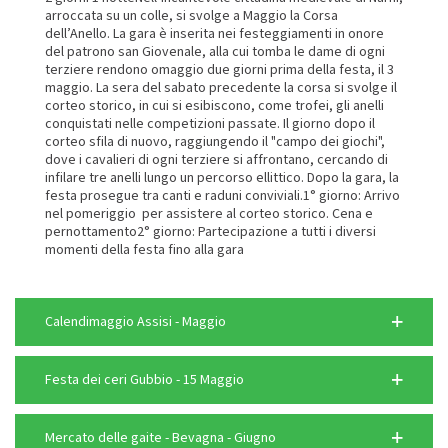
arroccata su un colle, si svolge a Maggio la Corsa
dell’Anello. La gara è inserita nei festeggiamenti in onore
del patrono san Giovenale, alla cui tomba le dame di ogni
terziere rendono omaggio due giorni prima della festa, il 3
maggio. La sera del sabato precedente la corsa si svolge il
corteo storico, in cui si esibiscono, come trofei, gli anelli
conquistati nelle competizioni passate. Il giorno dopo il
corteo sfila di nuovo, raggiungendo il "campo dei giochi",
dove i cavalieri di ogni terziere si affrontano, cercando di
infilare tre anelli lungo un percorso ellittico. Dopo la gara, la
festa prosegue tra canti e raduni conviviali.1° giorno: Arrivo
nel pomeriggio per assistere al corteo storico. Cena e
pernottamento2° giorno: Partecipazione a tutti i diversi
momenti della festa fino alla gara
Calendimaggio Assisi - Maggio
Festa dei ceri Gubbio - 15 Maggio
Mercato delle gaite - Bevagna - Giugno