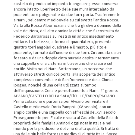
castello di pendio ad impianto triangolare; esso conserva
ancora intatto il perimetro delle sue mura intercalato da
possenti torri poligonali e da due torri-porta. Trasferimente
a Narni, bel centro medioevale su cui svetta l’antica Rocca.
Visita alla Rocca Albornoziana che tra gli ulivi a dominio della
valle del Nera, dall’alto domina la città e che fu costruita da
Federico Barbarossa sui resti di un antico insediamento
militare. La fortezza, a forma di quadrilatero, presenta
quattro torri angolari quadrate e il mastio, più alto e
possente, formato dall'unione di due torri. Circondata da un
fossato e da una doppia cinta muraria ospita internamente
una cappella e una cisterna in travertino che si apre sul
cortile. Visita poi di Narni Sotterranea, un percorso che
attraverso stretti cunicoli porta alla scoperta dell’antico
complesso conventuale di San Domenico e della Chiesa
Ipogea, nonché di una cella utilizzata al tempo
dell’inquisizione. Cena e pernottamento a Narni. 4° giorno:
ALVIANO/CASTELLO DELLA SALA/FlCULLE/FABRO/PACIANO
Prima colazione e partenza per Alviano per visitare il
Castello medioevale Doria Pamphili (XV secolo), con un
ampio cortile e una cappella con affreschi del XVII secolo.
Proseguimento per Ficulle e visita al Castello della Sala di
proprietà della famiglia Antinori oggi nota in Italia e nel
mondo per la produzione del vino di alta qualità. Si tratta di
una delle più belle fortezze medievali di tutta Italia. Sorge