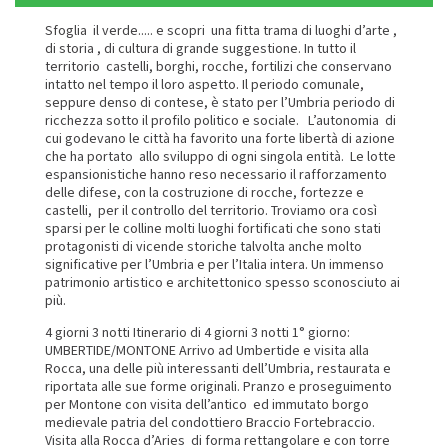
Sfoglia il verde..... e scopri una fitta trama di luoghi d’arte ,
di storia , di cultura di grande suggestione. In tutto il
territorio castelli, borghi, rocche, fortilizi che conservano
intatto nel tempo il loro aspetto. Il periodo comunale,
seppure denso di contese, è stato per l’Umbria periodo di
ricchezza sotto il profilo politico e sociale. L’autonomia di
cui godevano le città ha favorito una forte libertà di azione
che ha portato allo sviluppo di ogni singola entità. Le lotte
espansionistiche hanno reso necessario il rafforzamento
delle difese, con la costruzione di rocche, fortezze e
castelli, per il controllo del territorio. Troviamo ora così
sparsi per le colline molti luoghi fortificati che sono stati
protagonisti di vicende storiche talvolta anche molto
significative per l’Umbria e per l’Italia intera. Un immenso
patrimonio artistico e architettonico spesso sconosciuto ai
più.
4 giorni 3 notti Itinerario di 4 giorni 3 notti 1° giorno:
UMBERTIDE/MONTONE Arrivo ad Umbertide e visita alla
Rocca, una delle più interessanti dell’Umbria, restaurata e
riportata alle sue forme originali. Pranzo e proseguimento
per Montone con visita dell’antico ed immutato borgo
medievale patria del condottiero Braccio Fortebraccio.
Visita alla Rocca d’Aries di forma rettangolare e con torre