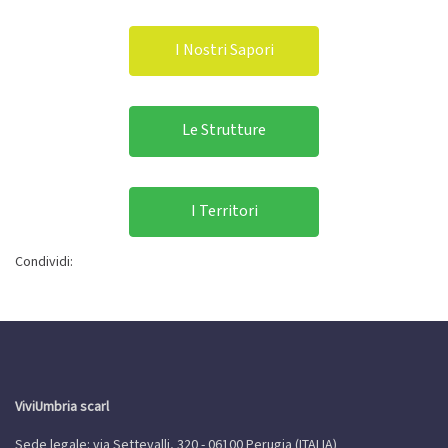
I Nostri Sapori
Le Strutture
I Territori
Condividi:
ViviUmbria scarl
Sede legale: via Settevalli, 320 - 06100 Perugia (ITALIA)