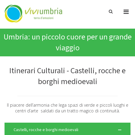
Pri
Show
ViviUmbria
Search
Men
Terra di emozioni
Form
for
Skip
Mobi
Umbria: un piccolo cuore per un grande
to
content
viaggio
Itinerari Culturali - Castelli, rocche e
borghi medioevali
Il piacere dell’armonia che lega spazi di verde e piccoli luoghi e
centri d’arte saldati da un tratto magico di continuità.
Castelli, rocche e borghi medioevali