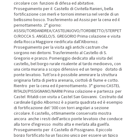
circolare con funzioni di difesa ed abitative.
Proseguimento per il Castello di Civitella Ranieri, bella
fortificazione con merli e torrioni immersa nel verde di un
bellissimo bosco. Trasferimento ad Assisi per la cena ed il
pernottamento. 2° giorno:
ASSISI/TORDANDREA/CASTELNUOVO/TORDIBETTO/STERPET
O/ROCCA S. ANGELO/S. GREGORIO Prima colazione e visita
della Rocca Maggiore riedificata dall’Albornoz.
Proseguimento per la visita agli antichi castrum che
sorgono nei dintorni. Trasferimento al Castello di S.
Gregorio e pranzo. Pomeriggio dedicato alla visita del
castello, bel borgo rurale risalente al tardo medioevo, con
una cinta muraria a scopo difensivo ed un tempo dotato di
ponte levatoio. Tutt’ora è possibile ammirare la struttura
originaria fatta di pietra arenaria, ciottoli di fiume e cotto.
Rientro per la cena ed il pernottamento. 3° giorno:CASTEL
RITALDI/PISSIGNANO/NARNI Prima colazione e partenza per
Castel Ritaldi con visita a Castel San Giovanni. Costruito dal
cardinale Egidio Albornoz è a pianta quadrata ed è esempio
di fortificazione del ‘300 con torri angolari a sezione
circolare. Il castello, ottimamente conservato mostra
ancora anche i resti dell'antico ponte levatoio che conduce
alla torre d'ingresso molto alta e merlata alla guelfa.
Proseguimento per il Castello di Pissignano. Il piccolo
borgo fortificato ha un fascino unico per essere un tipico