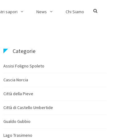
Show
stri sapori
News
Chi Siamo
Search
Form
Categorie
Assisi Foligno Spoleto
Cascia Norcia
Città della Pieve
Città di Castello Umbertide
Gualdo Gubbio
Lago Trasimeno