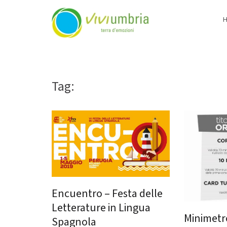
ViviUmbria
Terra di emozioni
Skip
to
content
Tag:
Minimetrò
Encuentro – Festa delle
Letterature in Lingua
Minimetr
Spagnola