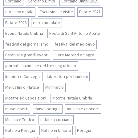
Corciano
Corciano Bimbi
Corciano Bimbi 2019
corciano natale
Escursioni e Visite
Estate 2021
Estate 2023
eurochocolate
Eventi Natale Umbria
Festa di Sant'Antonio Abate
festival del giornalismo
festival del medioevo
Festival e grandi eventi
Fiere Mercati e Sagre
giornata nazionale del trekking urbano
Incontri e Convegni
laboratori per bambini
Mercatini di Natale
Minimetrò
Mostre ed Esposizioni
Mostre Natale Umbria
musei aperti
musei perugia
musica e concerti
Musica e Teatro
natale a corciano
Natale a Perugia
Natale in Umbria
Perugia