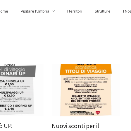
Home
Visitare l’Umbria
I territori
Strutture
I No
ò UP.
Nuovi sconti per il