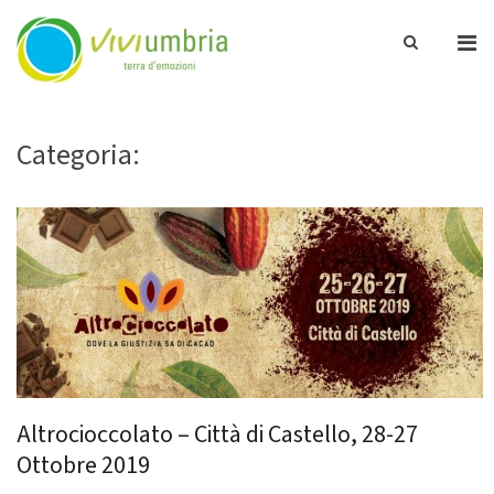
Pri
Show
ViviUmbria
Search
Me
Terra di emozioni
Form
for
Skip
Mob
to
Categoria:
Città di Castello Umbertide
content
Altrocioccolato – Città di Castello, 28-27
Ottobre 2019