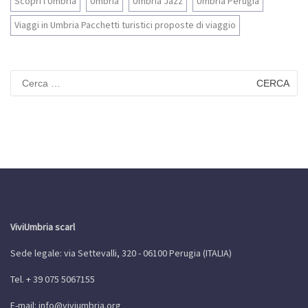
Scopri l'Umbria
Umbria
Umbria Jazz
Umbria Perugia
Viaggi in Umbria Pacchetti turistici proposte di viaggio
Ricerca
per:
ViviUmbria scarl
Sede legale: via Settevalli, 320 - 06100 Perugia (ITALIA)
Tel. + 39 075 5067155
E-mail:
info@viviumbria.org