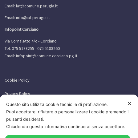
Email:
iat@comune.perugia.it
Email:
info@iat.perugia.it
Infopoint Corciano
Via Cornaletto 4/c - Corciano
Tel: 075 5188255 - 075 5188260
Email:
infopoint@comune.corciano.pg.it
Cookie Policy
Privacy Policy
✕
Questo sito utilizza cookie tecnici e di profilazione.
Puoi accettare, rifiutare o personalizzare i cookie premendo i
pulsanti desiderati.
Chiudendo questa informativa continuerai senza accettare.