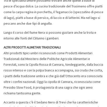
Tra le specialità umbre possiamo trovare anche quelle a base di
pesce d’acqua dolce. La cucina tradizionale del Trasimeno offre piatti
come la carpa regina in porchetta, il Tegamaccio (spezzatino di pesce
di lago), piatti a base di persico, di luccio e di latterini. Ma nel lago si
pescano anche due tipi di anguilla.
Lungo il corso del fiume Nera si possono gustare anche la trota e
intorno alle fonti del Clitunno i gamberi.
ALTRI PRODOTTI ALIMETARI TRADIZIONALI
Altri prodotti tipici umbri riconosciuti come Prodotti Alimentari
Tradizionali dal Ministero delle Politiche Agricole Alimentari e
Forestali, sono la Cipolla Rossa di Cannara, tondeggiante, dalla buccia
rosso intenso e con la polpa bianca accompagna, sia cruda che cotta,
i piatti della tradizione umbra e che già dall’Ottocento era conosciuta
oltre i confini nazionali. Oggi la cipolla di Cannara, riconosciuta come
Presidio Slow Food, è protagonista di una sagra che ogni anno
richiama tantissima gente.
Accanto a questa c’è il Sedano Nero di Trevi che ha caratteristiche