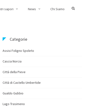
Show
stri sapori
News
Chi Siamo
Search
Form
Categorie
Assisi Foligno Spoleto
Cascia Norcia
Città della Pieve
Città di Castello Umbertide
Gualdo Gubbio
Lago Trasimeno