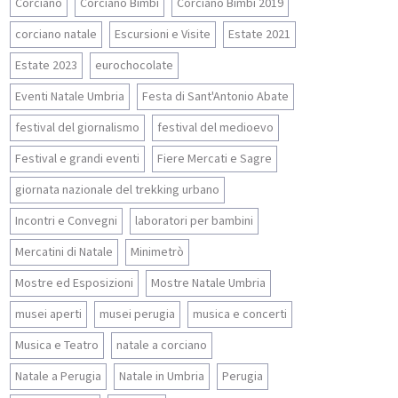
Corciano
Corciano Bimbi
Corciano Bimbi 2019
corciano natale
Escursioni e Visite
Estate 2021
Estate 2023
eurochocolate
Eventi Natale Umbria
Festa di Sant'Antonio Abate
festival del giornalismo
festival del medioevo
Festival e grandi eventi
Fiere Mercati e Sagre
giornata nazionale del trekking urbano
Incontri e Convegni
laboratori per bambini
Mercatini di Natale
Minimetrò
Mostre ed Esposizioni
Mostre Natale Umbria
musei aperti
musei perugia
musica e concerti
Musica e Teatro
natale a corciano
Natale a Perugia
Natale in Umbria
Perugia