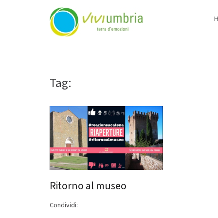
ViviUmbria
Terra di emozioni
Skip
to
content
Tag:
proposte di viaggio Itinerar
Ritorno al museo
Condividi: