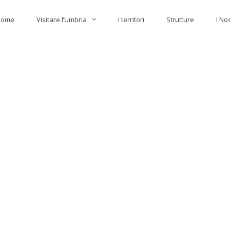
Home
Visitare l’Umbria
I territori
Strutture
I No
i in Umbria