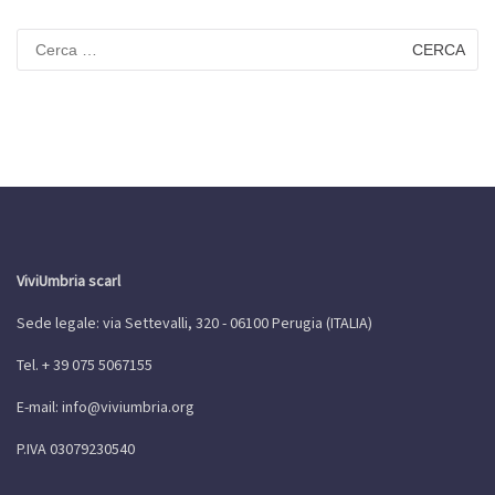
Ricerca
per:
ViviUmbria scarl
Sede legale: via Settevalli, 320 - 06100 Perugia (ITALIA)
Tel. + 39 075 5067155
E-mail:
info@viviumbria.org
P.IVA 03079230540