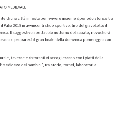
CATO MEDIEVALE
te di una città in festa per rivivere insieme il periodo storico tra
Palio 2019 in avvincenti sfide sportive: tiro del giavellotto il
nica. Il suggestivo spettacolo notturno del sabato, rievocherà
ebracci e preparerà il gran finale della domenica pomeriggio con
rale, taverne e ristoranti vi accoglieranno con i piatti della
l“Medioevo dei bambini”, tra storie, tornei, laboratori e