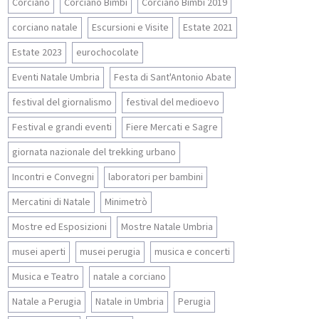
Corciano
Corciano Bimbi
Corciano Bimbi 2019
corciano natale
Escursioni e Visite
Estate 2021
Estate 2023
eurochocolate
Eventi Natale Umbria
Festa di Sant'Antonio Abate
festival del giornalismo
festival del medioevo
Festival e grandi eventi
Fiere Mercati e Sagre
giornata nazionale del trekking urbano
Incontri e Convegni
laboratori per bambini
Mercatini di Natale
Minimetrò
Mostre ed Esposizioni
Mostre Natale Umbria
musei aperti
musei perugia
musica e concerti
Musica e Teatro
natale a corciano
Natale a Perugia
Natale in Umbria
Perugia