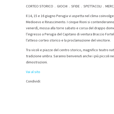
CORTEO STORICO . GIOCHI . SFIDE . SPETTACOLI . MER
Il 14, 15 e 16 giugno Perugia vi aspetta nel clima coinvolgen
Medioevo e Rinascimento. I cinque Rioni si contenderanno il 
venerdì, mossa alla torre sabato e corsa del drappo dome
l’ingresso a Perugia del Capitano di ventura Braccio Fort
l’atteso corteo storico e la proclamazione del vincitore.
Tra vicoli e piazze del centro storico, magnifico teatro natu
tradizione umbra. Saranno benvenuti anche i più piccoli ne
dimostrazioni.
Vai al sito
Condividi: