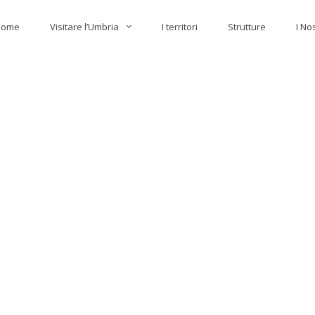
Home
Visitare l’Umbria
I territori
Strutture
I No