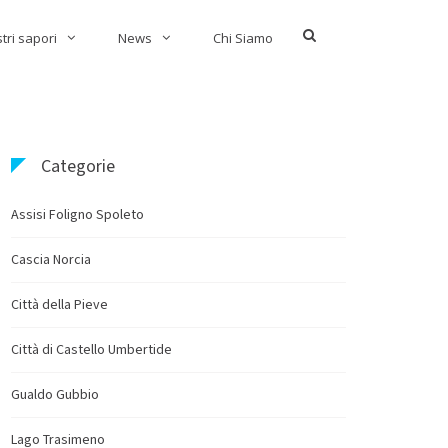
Show
stri sapori
News
Chi Siamo
Search
Form
Categorie
Assisi Foligno Spoleto
Cascia Norcia
Città della Pieve
Città di Castello Umbertide
Gualdo Gubbio
Lago Trasimeno