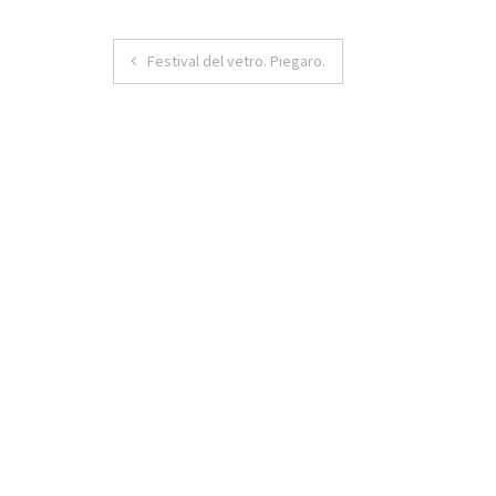
Navigazione
Festival del vetro. Piegaro.
articoli