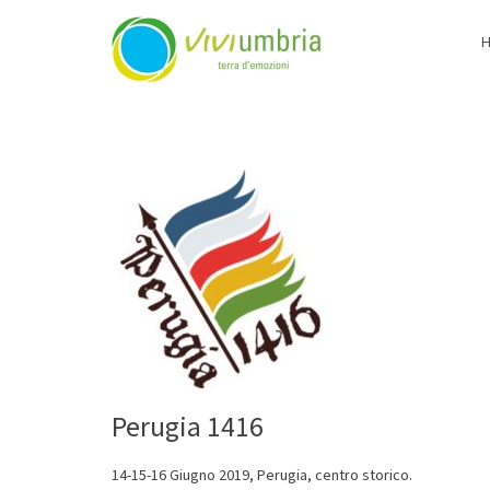
ViviUmbria
Terra di emozioni
Skip
to
content
Perugia 1416
14-15-16 Giugno 2019, Perugia, centro storico.