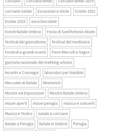
Corciano
Corciano Bimbi
Corciano Bimbi 2019
corciano natale
Escursioni e Visite
Estate 2021
Estate 2023
eurochocolate
Eventi Natale Umbria
Festa di Sant'Antonio Abate
festival del giornalismo
festival del medioevo
Festival e grandi eventi
Fiere Mercati e Sagre
giornata nazionale del trekking urbano
Incontri e Convegni
laboratori per bambini
Mercatini di Natale
Minimetrò
Mostre ed Esposizioni
Mostre Natale Umbria
musei aperti
musei perugia
musica e concerti
Musica e Teatro
natale a corciano
Natale a Perugia
Natale in Umbria
Perugia