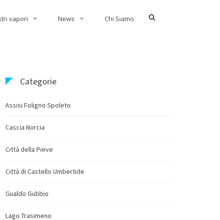
Show
stri sapori
News
Chi Siamo
Search
Form
Categorie
Assisi Foligno Spoleto
Cascia Norcia
Città della Pieve
Città di Castello Umbertide
Gualdo Gubbio
Lago Trasimeno