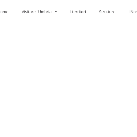
Home
Visitare l’Umbria
I territori
Strutture
I No