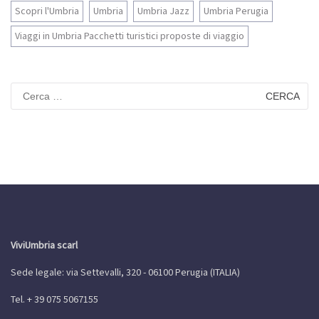
Scopri l'Umbria
Umbria
Umbria Jazz
Umbria Perugia
Viaggi in Umbria Pacchetti turistici proposte di viaggio
Ricerca
per:
ViviUmbria scarl
Sede legale: via Settevalli, 320 - 06100 Perugia (ITALIA)
Tel. + 39 075 5067155