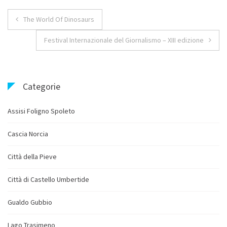
Navigazione
The World Of Dinosaurs
articoli
Festival Internazionale del Giornalismo – XIII edizione
Categorie
Assisi Foligno Spoleto
Cascia Norcia
Città della Pieve
Città di Castello Umbertide
Gualdo Gubbio
Lago Trasimeno