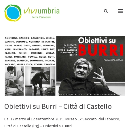
Pri
Show
ViviUmbria
Search
Men
Terra di emozioni
Form
for
Skip
Mobi
to
content
Obiettivi su Burri – Città di Castello
Dal 12 marzo al 12 settembre 2019, Museo Ex Seccatoi del Tabacco,
Città di Castello (Pg) – Obiettivi su Burri