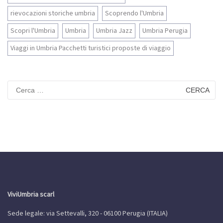
rievocazioni storiche umbria
Scoprendo l'Umbria
Scopri l'Umbria
Umbria
Umbria Jazz
Umbria Perugia
Viaggi in Umbria Pacchetti turistici proposte di viaggio
Ricerca
per:
ViviUmbria scarl
Sede legale: via Settevalli, 320 - 06100 Perugia (ITALIA)