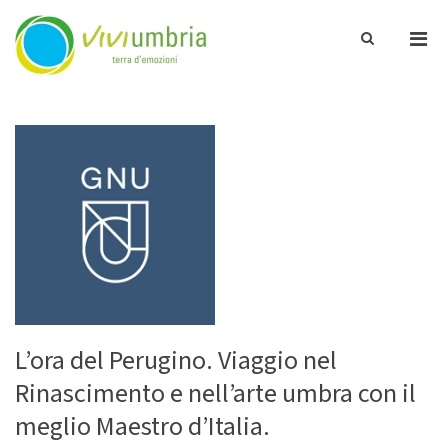
Pri
Show
ViviUmbria
Search
Men
Terra di emozioni
Form
for
Skip
Mobi
to
content
L’ora del Perugino. Viaggio nel
Rinascimento e nell’arte umbra con il
meglio Maestro d’Italia.