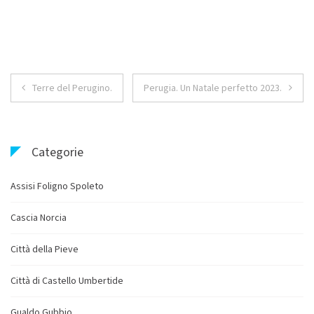
Navigazione
Terre del Perugino.
Perugia. Un Natale perfetto 2023.
articoli
Categorie
Assisi Foligno Spoleto
Cascia Norcia
Città della Pieve
Città di Castello Umbertide
Gualdo Gubbio