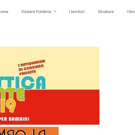
Home
Visitare l’Umbria
I territori
Strutture
I No