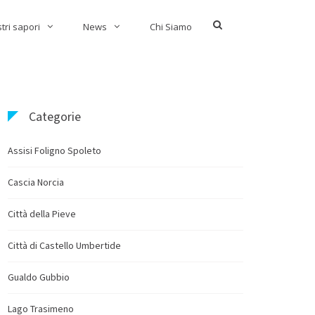
Show
stri sapori
News
Chi Siamo
Search
Form
Categorie
Assisi Foligno Spoleto
Cascia Norcia
Città della Pieve
Città di Castello Umbertide
Gualdo Gubbio
Lago Trasimeno