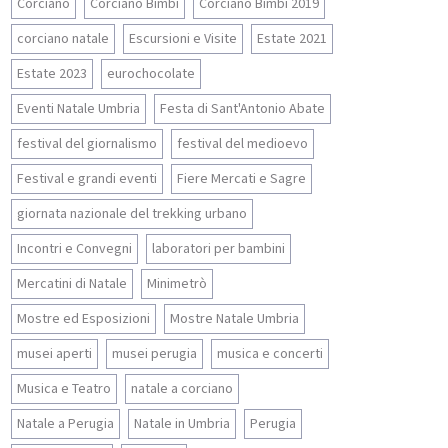
Corciano
Corciano Bimbi
Corciano Bimbi 2019
corciano natale
Escursioni e Visite
Estate 2021
Estate 2023
eurochocolate
Eventi Natale Umbria
Festa di Sant'Antonio Abate
festival del giornalismo
festival del medioevo
Festival e grandi eventi
Fiere Mercati e Sagre
giornata nazionale del trekking urbano
Incontri e Convegni
laboratori per bambini
Mercatini di Natale
Minimetrò
Mostre ed Esposizioni
Mostre Natale Umbria
musei aperti
musei perugia
musica e concerti
Musica e Teatro
natale a corciano
Natale a Perugia
Natale in Umbria
Perugia