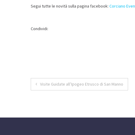
Segui tutte le novità sulla pagina facebook:
Corciano Even
Condividi:
Navigazione
Visite Guidate all’Ipogeo Etrusco di San Manno
articoli