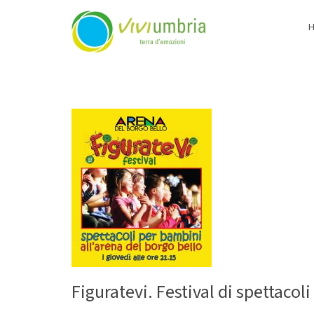
ViviUmbria
Terra di emozioni
Skip
to
content
Figuratevi. Festival di spettacol