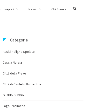
Show
stri sapori
News
Chi Siamo
Search
Form
Categorie
Assisi Foligno Spoleto
Cascia Norcia
Città della Pieve
Città di Castello Umbertide
Gualdo Gubbio
Lago Trasimeno