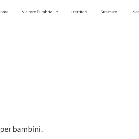
Home
Visitare l’Umbria
I territori
Strutture
I No
i per bambini.