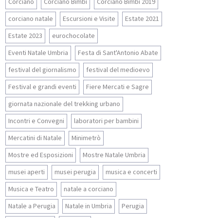
Corciano
Corciano Bimbi
Corciano Bimbi 2019
corciano natale
Escursioni e Visite
Estate 2021
Estate 2023
eurochocolate
Eventi Natale Umbria
Festa di Sant'Antonio Abate
festival del giornalismo
festival del medioevo
Festival e grandi eventi
Fiere Mercati e Sagre
giornata nazionale del trekking urbano
Incontri e Convegni
laboratori per bambini
Mercatini di Natale
Minimetrò
Mostre ed Esposizioni
Mostre Natale Umbria
musei aperti
musei perugia
musica e concerti
Musica e Teatro
natale a corciano
Natale a Perugia
Natale in Umbria
Perugia