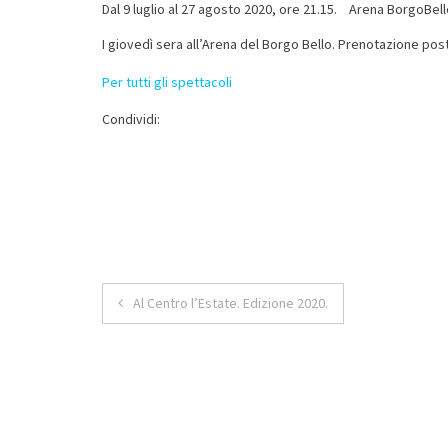
Dal 9 luglio al 27 agosto 2020, ore 21.15. Arena BorgoBell
I giovedì sera all’Arena del Borgo Bello. Prenotazione pos
Per tutti gli spettacoli
Condividi:
Navigazione
Al Centro l’Estate. Edizione 2020.
articoli